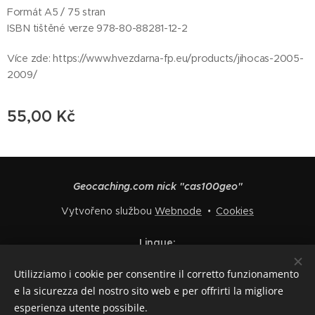
Formát A5 / 75 stran
ISBN tištěné verze 978-80-88281-12-2
Více zde: https://www.hvezdarna-fp.eu/products/jihocas-2005-
2009/
55,00
Kč
Geocaching.com nick "cas100geo"
Vytvořeno službou
Webnode
Cookies
Lingue
Čeština
English
Polski
Deutsch
Français
Español
Utilizziamo i cookie per consentire il corretto funzionamento
Italiano
e la sicurezza del nostro sito web e per offrirti la migliore
esperienza utente possibile.