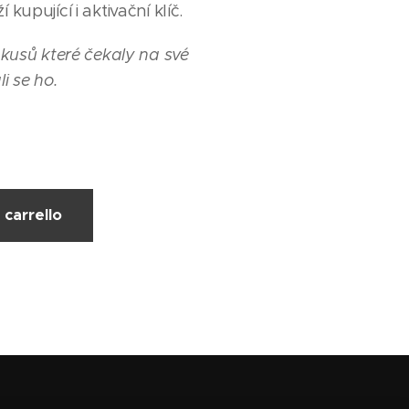
kupující i aktivační klíč.
 kusů které čekaly na své
i se ho.
 carrello