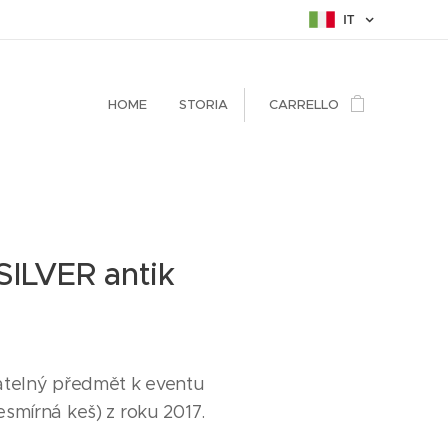
IT
HOME
STORIA
CARRELLO
SILVER antik
atelný předmět k eventu
smírná keš) z roku 2017.