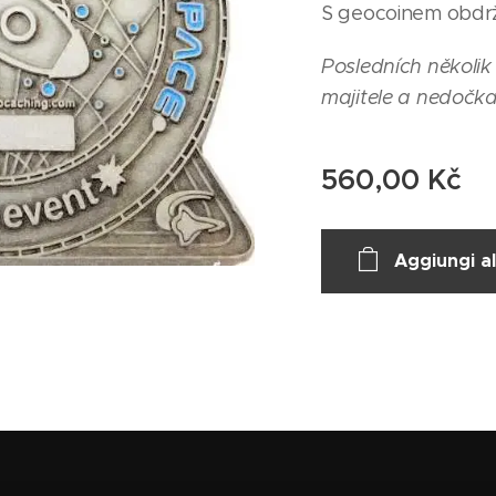
S geocoinem obdrží 
Posledních několik
majitele a nedočkal
560,00
Kč
Aggiungi al