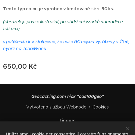
Tento typ coinu je vyroben v limitované sérii 50 ks.
(obrázek je pouze ilustrační, po obdržení vzorků nahradíme
fotkami)
s potěšením konstatujeme, že naše GC
nejsou vyráběny v Číně,
nýbrž na TchaiWanu
650,00
Kč
Geocaching.com nick "cas100geo"
Vytvořeno službou
Webnode
Cookies
Lingue
Čeština
English
Polski
Deutsch
Français
Español
Utilizziamo i cookie per consentire il corretto funzionamento