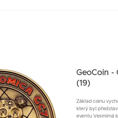
GeoCoin -
(19)
Základ coinu vych
který byl předsta
eventu Vesmírná k