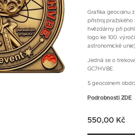
Grafika geocoinu z
přístroj pražského 
hvězdárny při poh
logo ke 100. výroč
astronomické unie)
Jedná se o trekov
GC7HVBE.
S geocoinem obdrží 
Podrobnosti ZDE
550,00
Kč