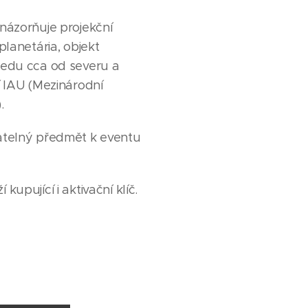
názorňuje projekční
planetária, objekt
ledu cca od severu a
í IAU (Mezinárodní
.
atelný předmět k eventu
kupující i aktivační klíč.