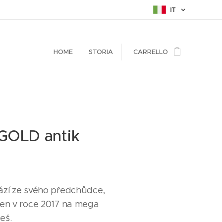
IT
HOME
STORIA
CARRELLO
 GOLD antik
ází ze svého předchůdce,
ven v roce 2017 na mega
eš.