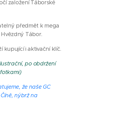
očí založení Táborské
atelný předmět k mega
 Hvězdný Tábor.
kupující i aktivační klíč.
lustrační, po obdržení
fotkami)
atujeme, že naše GC
 Číně, nýbrž na