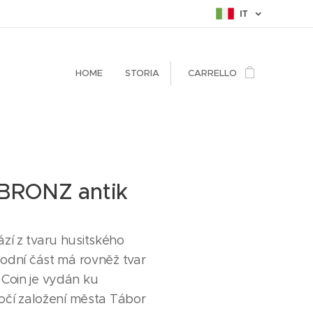
IT
HOME
STORIA
CARRELLO
 BRONZ antik
zí z tvaru husitského
spodní část má rovněž tvar
Coin je vydán ku
ýročí založení města Tábor