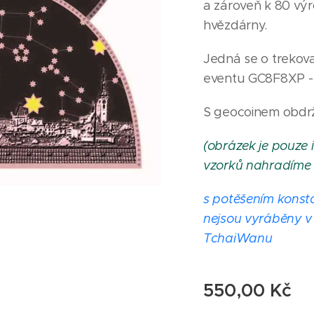
a zároveň k 80 výr
hvězdárny.
Jedná se o trekov
eventu GC8F8XP -
S geocoinem obdrží 
(obrázek je pouze i
vzorků nahradíme 
s potěšením konst
nejsou vyráběny v
TchaiWanu
550,00
Kč