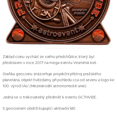
Základ coinu vychází ze svého předchůdce, který byl
představen v roce 2017 na mega eventu Vesmírná keš.
Grafika geocoinu znázorňuje projekční přístroj pražského
planetária, objekt hvězdárny při pohledu cca od severu a logo ke
100. výročí IAU (Mezinárodní astronomické unie).
Jedná se o trekovatelný předmět k eventu GC7HVBE.
S geocoinem obdrží kupující i aktivační klíč.