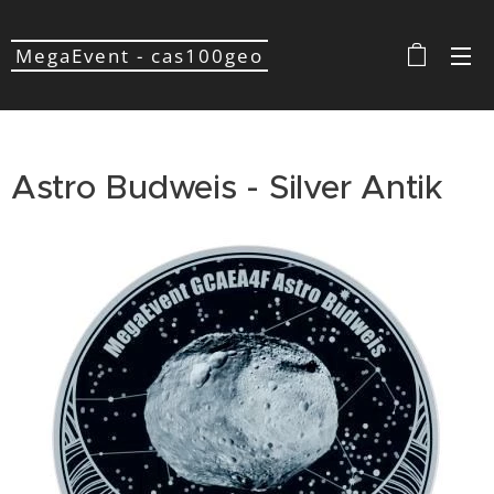
MegaEvent - cas100geo
Astro Budweis - Silver Antik