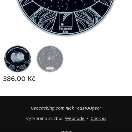
386,00
Kč
Geocaching.com nick "cas100geo"
Vytvořeno službou
Webnode
Cookies
Lingue