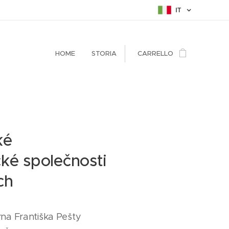
IT
HOME
STORIA
CARRELLO
ké
ké společnosti
ch
na Františka Pešty