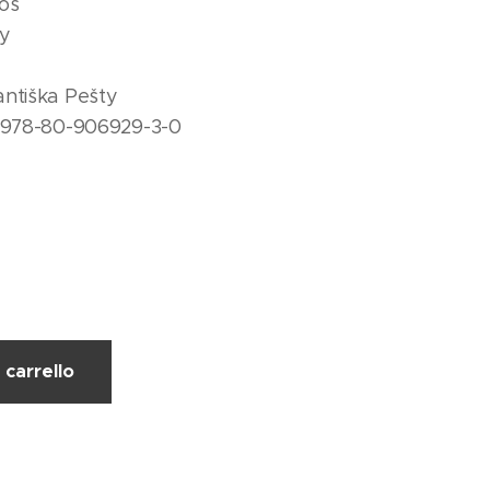
oš
ry
antiška Pešty
e 978-80-906929-3-0
 carrello