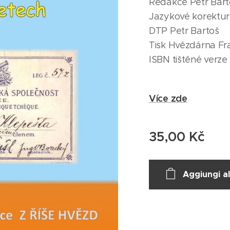
Redakce Petr Bart
Jazykové korektu
DTP Petr Bartoš
Tisk Hvězdárna Fr
ISBN tištěné verz
Více zde
35,00
Kč
Aggiungi al