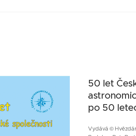
50 let Čes
astronomic
po 50 lete
Vydává © Hvězdár