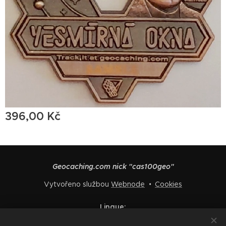
396,00
Kč
Geocaching.com nick "cas100geo"
Vytvořeno službou
Webnode
Cookies
Lingue
Čeština
English
Polski
Deutsch
Français
Español