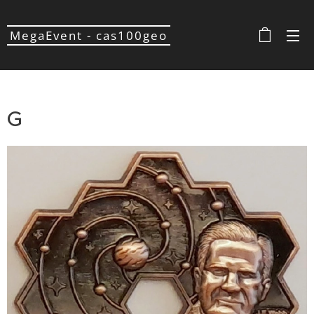
MegaEvent - cas100geo
G