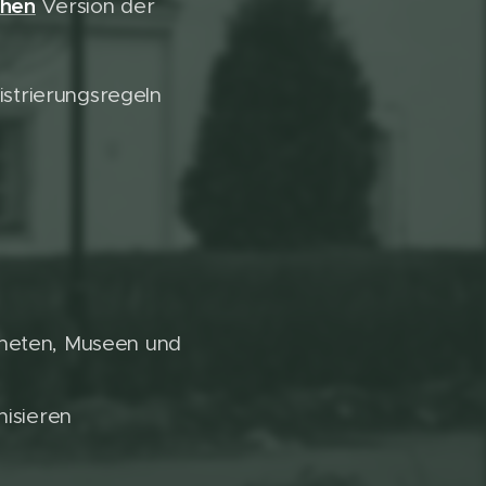
chen
Version der
strierungsregeln
aneten, Museen und
nisieren