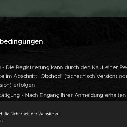
sbedingungen
g - Die Registrierung kann durch den Kauf einer Re
e im Abschnitt "Obchod" (tschechisch Version) od
sion) erfolgen.
tigung - Nach Eingang Ihrer Anmeldung erhalten S
-E-Mail und Zahlungsanweisungen.
r die Registrierung von 5 EUR ist die Zahlung nur 
 die Sicherheit der Website zu
n.
801148901/2010 (IBAN CZ2820100000002801148901