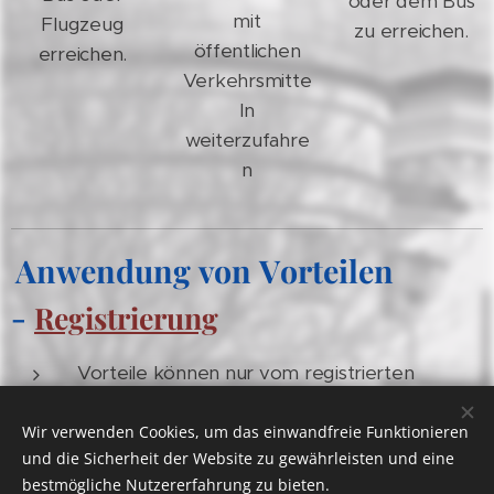
oder dem Bus
mit
Flugzeug
zu erreichen.
öffentlichen
erreichen.
Verkehrsmitte
ln
weiterzufahre
n
Anwendung von Vorteilen
-
Registrierung
Vorteile können nur vom registrierten
Teilnehmer in Anspruch genommen werden.
Wir verwenden Cookies, um das einwandfreie Funktionieren
Die Registrierung erfolgt über das
und die Sicherheit der Website zu gewährleisten und eine
Anmeldeformular auf der
bestmögliche Nutzererfahrung zu bieten.