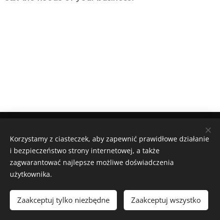
Geocaching.com nick "cas100geo"
Korzystamy z ciasteczek, aby zapewnić prawidłowe działanie
Powered by
Webnode
Ciasteczka
i bezpieczeństwo strony internetowej, a także
zagwarantować najlepsze możliwe doświadczenia
Języki
użytkownika.
Čeština
English
Polski
Deutsch
Français
Español
Italiano
Zaakceptuj tylko niezbędne
Zaakceptuj wszystko