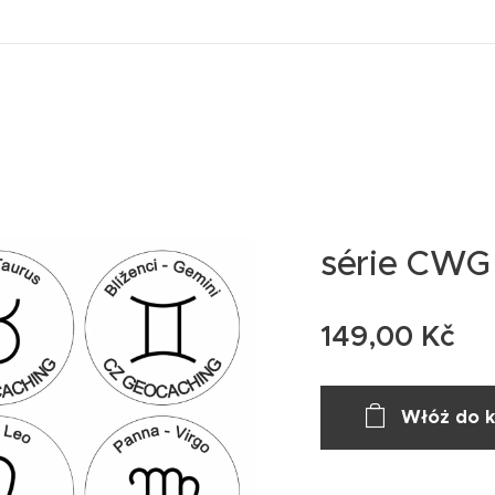
série CWG 
149,00
Kč
Włóż do 