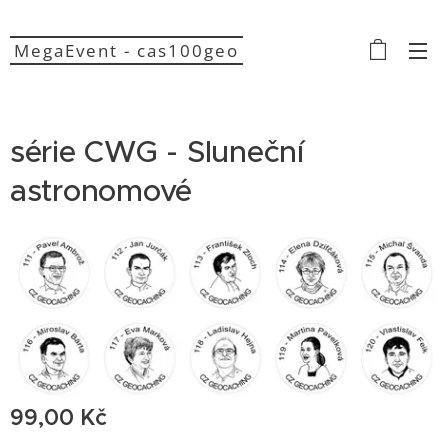
MegaEvent - cas100geo
série CWG - Sluneční
astronomové
99,00
Kč