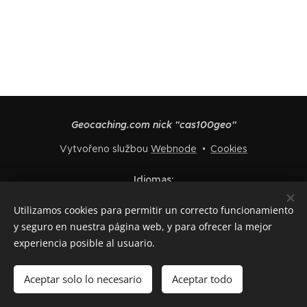
Geocaching.com nick "cas100geo"
Vytvořeno službou
Webnode
Cookies
Idiomas
Čeština
English
Polski
Deutsch
Français
Español
Utilizamos cookies para permitir un correcto funcionamiento
Italiano
y seguro en nuestra página web, y para ofrecer la mejor
experiencia posible al usuario.
Agotado
Aceptar solo lo necesario
Aceptar todo