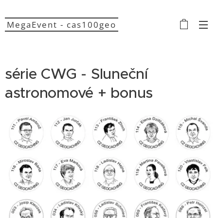
MegaEvent - cas100geo
série CWG - Sluneční
astronomové + bonus