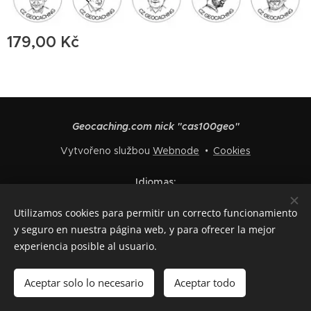
179,00
Kč
Geocaching.com nick "cas100geo"
Vytvořeno službou
Webnode
Cookies
Idiomas
Čeština
English
Polski
Deutsch
Français
Español
Utilizamos cookies para permitir un correcto funcionamiento
Italiano
y seguro en nuestra página web, y para ofrecer la mejor
experiencia posible al usuario.
Añadir a la cesta
Aceptar solo lo necesario
Aceptar todo