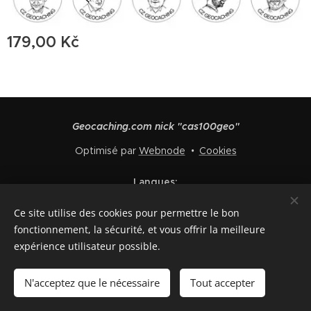
179,00
Kč
Geocaching.com nick "cas100geo"
Optimisé par
Webnode
Cookies
Langues
Čeština
English
Polski
Deutsch
Français
Español
Ce site utilise des cookies pour permettre le bon
Italiano
fonctionnement, la sécurité, et vous offrir la meilleure
expérience utilisateur possible.
Ajouter au panier
N'acceptez que le nécessaire
Tout accepter