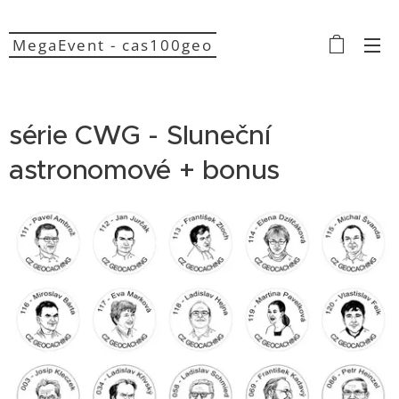
MegaEvent - cas100geo
série CWG - Sluneční
astronomové + bonus