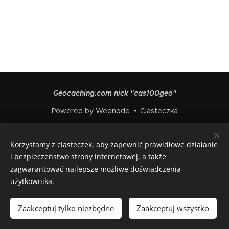
Geocaching.com nick "cas100geo"
Powered by
Webnode
Ciasteczka
Języki
Korzystamy z ciasteczek, aby zapewnić prawidłowe działanie
Čeština
English
Polski
Deutsch
Français
Español
i bezpieczeństwo strony internetowej, a także
Italiano
zagwarantować najlepsze możliwe doświadczenia
użytkownika.
Włóż do koszyka
Zaakceptuj tylko niezbędne
Zaakceptuj wszystko