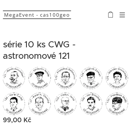
MegaEvent - cas100geo
série 10 ks CWG -
astronomové 121
99,00
Kč