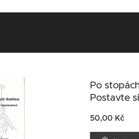
Po stopách 
Postavte s
50,00
Kč