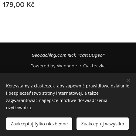
179,00
Kč
Geocaching.com nick "cas100geo"
Powered by
Webnode
Ciasteczka
Języki
Korzystamy z ciasteczek, aby zapewnić prawidłowe działanie
Čeština
English
Polski
Deutsch
Français
Español
i bezpieczeństwo strony internetowej, a także
Italiano
zagwarantować najlepsze możliwe doświadczenia
użytkownika.
Włóż do koszyka
Zaakceptuj tylko niezbędne
Zaakceptuj wszystko