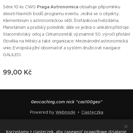
Série 10 ks CWG
Praga Astronomica
obsahuje připomínku
deseti hlavních bodů programu eventu. Jedná se o objekty:
Klementinum s astronomickou věží, Štefánikova hvězdárna,
Planetárium a pražský poledník; dále se jedná o unikátní přístroje:
Staroměstský orloj a Cirkumzenitál; významné 50. výročí přistání
člověka na Měsíci a také organizace: Mezinárodní astronomická
unie, Evropská jižní observatoř a systém družicové navigace
GALILEO.
99,00
Kč
Geocaching.com nick "cas100geo"
Powered by
Webnode
Ciasteczka
Języki
Korzystamy z ciasteczek, aby zapewnić prawidłowe działanie