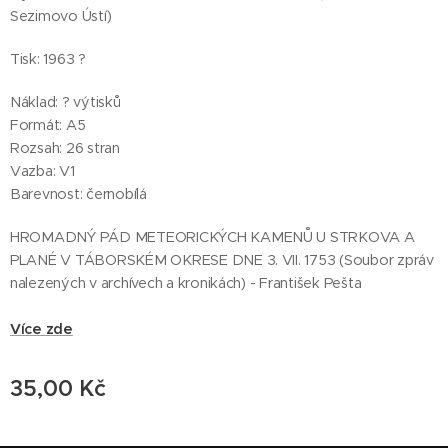
Sezimovo Ústí)
Tisk: 1963 ?
Náklad: ? výtisků
Formát: A5
Rozsah: 26 stran
Vazba: V1
Barevnost: černobílá
HROMADNÝ PÁD METEORICKÝCH KAMENŮ U STRKOVA A
PLANÉ V TÁBORSKÉM OKRESE DNE 3. VII. 1753 (Soubor zpráv
nalezených v archívech a kronikách) - František Pešta
Více zde
35,00
Kč