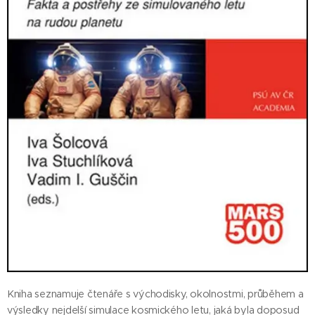
Kniha seznamuje čtenáře s východisky, okolnostmi, průběhem a
výsledky nejdelší simulace kosmického letu, jaká byla doposud