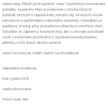
realizována. Příběh první úspěšné "mise" šestičlenné mezinárodní
posádky na planetu Mars je popisován z mnoha různých
pohledů, protože k napsání knihy sdružilo síly 34 autorů mnoha
národností a nejrůznějšího odborného zaměření. Výsledkem je
publikace, která je přes svoji přísnou vědeckost otevřena všem
čtenářům se zájmem o kosmické lety, ale i o chování a prožívání
osob v extrémním prostředí či o vyprávění (ne)obyčejného
příběhu o 520 dnech dlouhé samotě.
Autor Iva Šolcová, Vadim Guščin, Iva Stuchlíková
Nakladatel Academia
Rok vydání 2015
Vazba Brožovaná
Počet stran 360