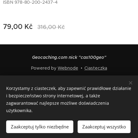
ISBN 978-80-200-2437-4
79,00
Kč
316,00
Kč
Geocaching.com nick "cas100geo"
Powered by
Webnode
Ciasteczka
Języki
Korzystamy z ciasteczek, aby zapewnić prawidłowe działanie
Čeština
English
Polski
Deutsch
Français
Español
i bezpieczeństwo strony internetowej, a także
Italiano
zagwarantować najlepsze możliwe doświadczenia
użytkownika.
Włóż do koszyka
Zaakceptuj tylko niezbędne
Zaakceptuj wszystko