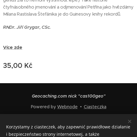
génius zla to nemohl vystihnout lépe.) Také historie
čtyřnásobného jmenování a odjmenování Petřína jako hvězdárny
Milana Rastislava Štefánika je do Guinesovy knihy rekordů.
RNDr. Jiří Grygar, CSc.
Více zde
35,00
Kč
Geocaching.com nick "cas100geo"
Powered by
Webnode
Ciasteczka
Języki
Korzystamy z ciasteczek, aby zapewnić prawidłowe działanie
Čeština
English
Polski
Deutsch
Français
Español
i bezpieczeństwo strony internetowej, a także