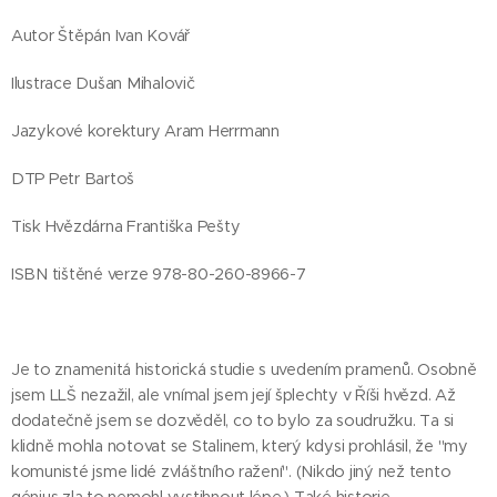
Autor Štěpán Ivan Kovář
Ilustrace Dušan Mihalovič
Jazykové korektury Aram Herrmann
DTP Petr Bartoš
Tisk Hvězdárna Františka Pešty
ISBN tištěné verze 978-80-260-8966-7
Je to znamenitá historická studie s uvedením pramenů. Osobně
jsem LLŠ nezažil, ale vnímal jsem její šplechty v Říši hvězd. Až
dodatečně jsem se dozvěděl, co to bylo za soudružku. Ta si
klidně mohla notovat se Stalinem, který kdysi prohlásil, že "my
komunisté jsme lidé zvláštního ražení". (Nikdo jiný než tento