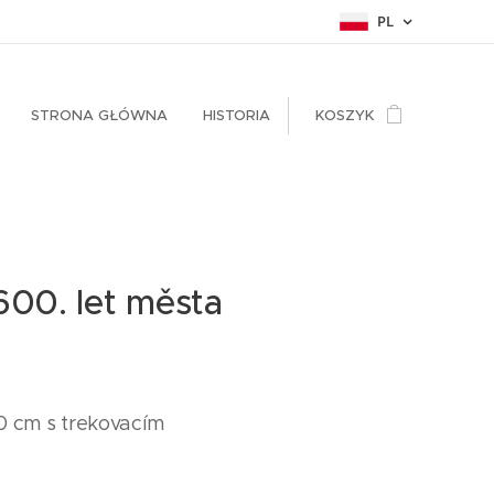
PL
STRONA GŁÓWNA
HISTORIA
KOSZYK
 600. let města
0 cm s trekovacím