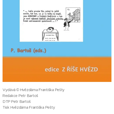
Vydává © Hvězdárna Františka Pešty
Redakce Petr Bartoš
DTP Petr Bartoš
Tisk Hvězdárna Františka Pešty