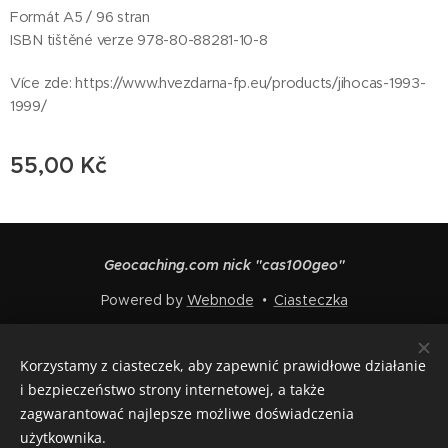
Formát A5 / 96 stran
ISBN tištěné verze 978-80-88281-10-8
Více zde: https://www.hvezdarna-fp.eu/products/jihocas-1993-
1999/
55,00
Kč
Geocaching.com nick "cas100geo"
Powered by
Webnode
Ciasteczka
Języki
Korzystamy z ciasteczek, aby zapewnić prawidłowe działanie
Čeština
English
Polski
Deutsch
Français
Español
i bezpieczeństwo strony internetowej, a także
Italiano
zagwarantować najlepsze możliwe doświadczenia
użytkownika.