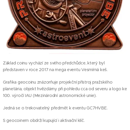
Základ coinu vychází ze svého předchůdce, který byl
představen v roce 2017 na mega eventu Vesmírná keš.
Grafika geocoinu znázorňuje projekční přístroj pražského
planetária, objekt hvězdárny při pohledu cca od severu a logo ke
100. výročí IAU (Mezinárodní astronomické unie).
Jedná se o trekovatelný předmět k eventu GC7HVBE.
S geocoinem obdrží kupující i aktivační klíč.