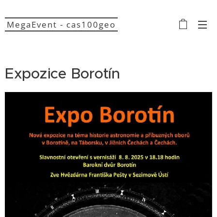
MegaEvent - cas100geo
Expozice Borotín