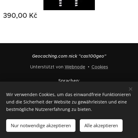
390,00
Kč
Geocaching.com nick "cas100geo"
Unterstützt von
Webnode
Cookies
Sprachen
Čeština
English
Polski
Deutsch
Français
Español
Wir verwenden Cookies, um das einwandfreie Funktionieren
Italiano
und die Sicherheit der Website zu gewährleisten und eine
bestmögliche Nutzererfahrung zu bieten.
Zum Warenkorb hinzufügen
Nur notwendige akzeptieren
Alle akzeptieren