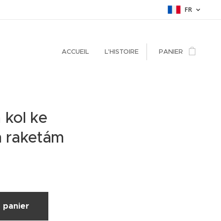
FR
ACCUEIL
L'HISTOIRE
PANIER
 kol ke
 raketám
 panier