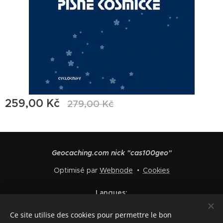
259,00
Kč
279,00
Kč
Geocaching.com nick "cas100geo"
Optimisé par
Webnode
Cookies
Langues
Čeština
English
Polski
Deutsch
Français
Español
Ce site utilise des cookies pour permettre le bon
Italiano