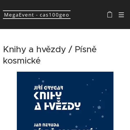
MegaEvent - cas100geo
Knihy a hvězdy / Písně
kosmické