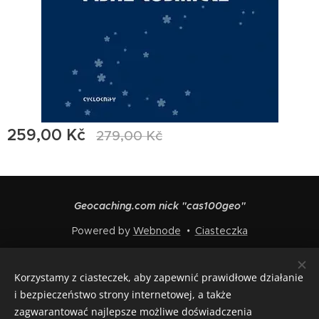
259,00
Kč
279,00
Kč
Geocaching.com nick "cas100geo"
Powered by
Webnode
Ciasteczka
Języki
Korzystamy z ciasteczek, aby zapewnić prawidłowe działanie
Čeština
English
Polski
Deutsch
Français
Español
i bezpieczeństwo strony internetowej, a także
Italiano
zagwarantować najlepsze możliwe doświadczenia