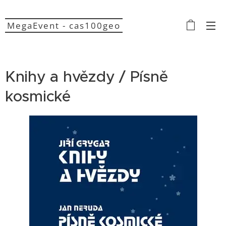
MegaEvent - cas100geo
Knihy a hvězdy / Písně
kosmické