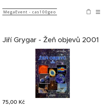
MegaEvent - cas100geo
Jiří Grygar - Žeň objevů 2001
75,00
Kč