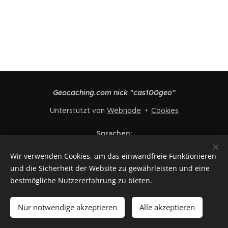
Geocaching.com nick "cas100geo"
Unterstützt von
Webnode
Cookies
Sprachen
Čeština
English
Polski
Deutsch
Français
Español
Wir verwenden Cookies, um das einwandfreie Funktionieren
Italiano
und die Sicherheit der Website zu gewährleisten und eine
bestmögliche Nutzererfahrung zu bieten.
Zum Warenkorb hinzufügen
Nur notwendige akzeptieren
Alle akzeptieren