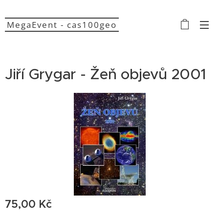
MegaEvent - cas100geo
Jiří Grygar - Žeň objevů 2001
75,00
Kč