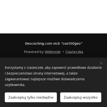
Geocaching.com nick "cas100geo"
Powered by
Webnode
Ciasteczka
Języki
Korzystamy z ciasteczek, aby zapewnić prawidłowe działanie
Čeština
English
Polski
Deutsch
Français
Español
i bezpieczeństwo strony internetowej, a także
Italiano
zagwarantować najlepsze możliwe doświadczenia
użytkownika.
Włóż do koszyka
Zaakceptuj tylko niezbędne
Zaakceptuj wszystko