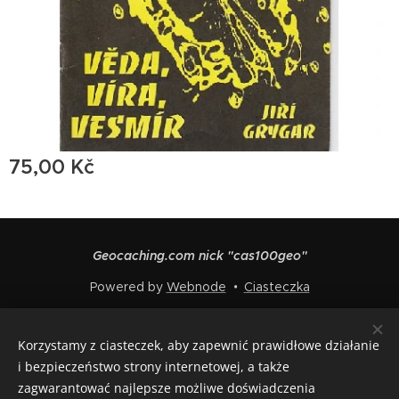
75,00
Kč
Geocaching.com nick "cas100geo"
Powered by
Webnode
Ciasteczka
Języki
Korzystamy z ciasteczek, aby zapewnić prawidłowe działanie
Čeština
English
Polski
Deutsch
Français
Español
i bezpieczeństwo strony internetowej, a także
Italiano
zagwarantować najlepsze możliwe doświadczenia