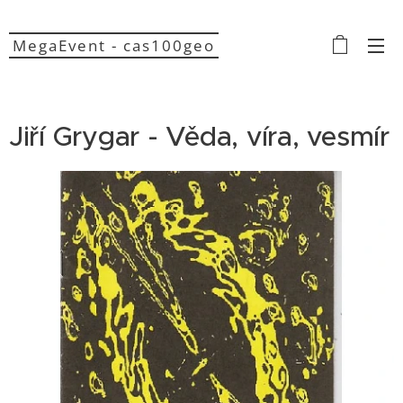
MegaEvent - cas100geo
Jiří Grygar - Věda, víra, vesmír