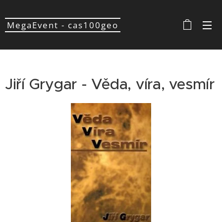
MegaEvent - cas100geo
Jiří Grygar - Věda, víra, vesmír