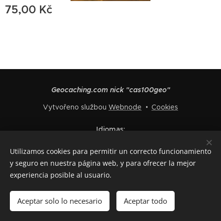
75,00
Kč
Geocaching.com nick "cas100geo"
Vytvořeno službou
Webnode
Cookies
Idiomas
Čeština
English
Polski
Deutsch
Français
Español
Utilizamos cookies para permitir un correcto funcionamiento
Italiano
y seguro en nuestra página web, y para ofrecer la mejor
experiencia posible al usuario.
Añadir a la cesta
Aceptar solo lo necesario
Aceptar todo