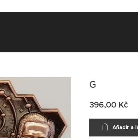
G
396,00
Kč
Añadir a l