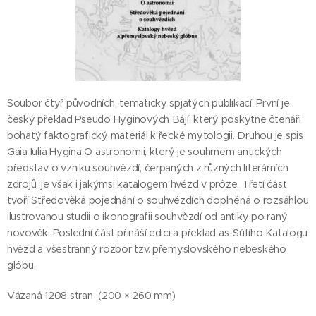
Soubor čtyř původních, tematicky spjatých publikací. První je
český překlad Pseudo Hyginových Bájí, který poskytne čtenáři
bohatý faktografický materiál k řecké mytologii. Druhou je spis
Gaia Iulia Hygina O astronomii, který je souhrnem antických
představ o vzniku souhvězdí, čerpaných z různých literárních
zdrojů, je však i jakýmsi katalogem hvězd v próze. Třetí část
tvoří Středověká pojednání o souhvězdích doplněná o rozsáhlou
ilustrovanou studii o ikonografii souhvězdí od antiky po raný
novověk. Poslední část přináší edici a překlad as-Súfího Katalogu
hvězd a všestranný rozbor tzv. přemyslovského nebeského
glóbu.
Vázaná 1208 stran (200 × 260 mm)