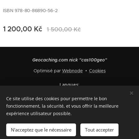
ISBN 978-80-86890-56-2
1 200,00
Kč
1 500,00
Kč
Geocaching.com nick "cas100geo"
Optimisé par
Webnode
Cookies
Langues
Čeština
English
Polski
Deutsch
Français
Español
Ce site utilise des cookies pour permettre le bon
Italiano
fonctionnement, la sécurité, et vous offrir la meilleure
expérience utilisateur possible.
Ajouter au panier
N'acceptez que le nécessaire
Tout accepter