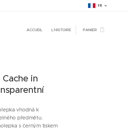
FR
ACCUEIL
L'HISTOIRE
PANIER
 Cache in
ansparentní
olepka vhodná k
telného předmětu.
olepka s černým tiskem