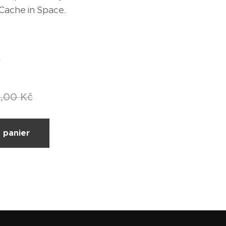
 Cache in Space.
m
9,00
Kč
 panier