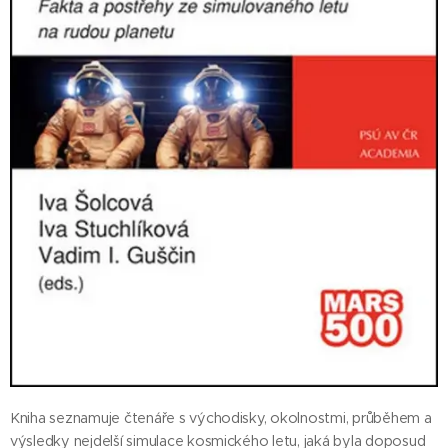
Kniha seznamuje čtenáře s východisky, okolnostmi, průběhem a
výsledky nejdelší simulace kosmického letu, jaká byla doposud