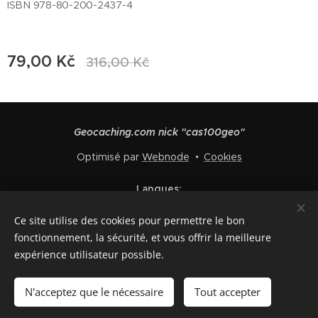
ISBN 978-80-200-2437-4
79,00
Kč
316,00
Kč
Geocaching.com nick "cas100geo"
Optimisé par
Webnode
Cookies
Langues
Čeština
English
Polski
Deutsch
Français
Español
Ce site utilise des cookies pour permettre le bon
Italiano
fonctionnement, la sécurité, et vous offrir la meilleure
expérience utilisateur possible.
Ajouter au panier
N'acceptez que le nécessaire
Tout accepter