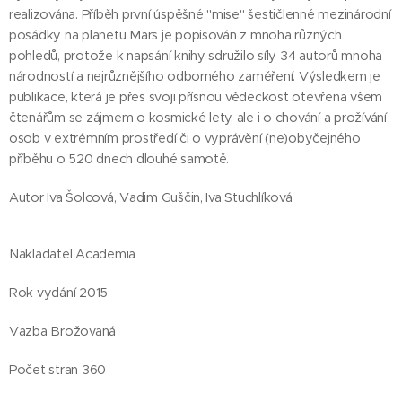
realizována. Příběh první úspěšné "mise" šestičlenné mezinárodní
posádky na planetu Mars je popisován z mnoha různých
pohledů, protože k napsání knihy sdružilo síly 34 autorů mnoha
národností a nejrůznějšího odborného zaměření. Výsledkem je
publikace, která je přes svoji přísnou vědeckost otevřena všem
čtenářům se zájmem o kosmické lety, ale i o chování a prožívání
osob v extrémním prostředí či o vyprávění (ne)obyčejného
příběhu o 520 dnech dlouhé samotě.
Autor Iva Šolcová, Vadim Guščin, Iva Stuchlíková
Nakladatel Academia
Rok vydání 2015
Vazba Brožovaná
Počet stran 360