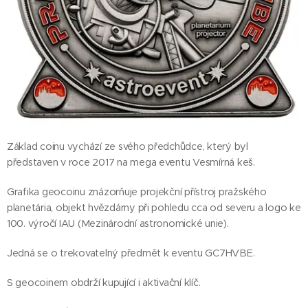
Základ coinu vychází ze svého předchůdce, který byl
představen v roce 2017 na mega eventu Vesmírná keš.
Grafika geocoinu znázorňuje projekční přístroj pražského
planetária, objekt hvězdárny při pohledu cca od severu a logo ke
100. výročí IAU (Mezinárodní astronomické unie).
Jedná se o trekovatelný předmět k eventu GC7HVBE.
S geocoinem obdrží kupující i aktivační klíč.