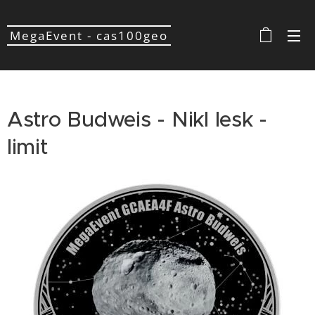
MegaEvent - cas100geo
Astro Budweis - Nikl lesk -
limit