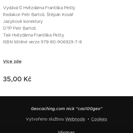
Vydává © Hvězdárna Františka Pešty
Redakce Petr Bartoš, Štěpán Kovář
Jazykové korektury
DTP Petr Bartoš
Tisk Hvězdárna Františka Pešty
ISBN tištěné verze 978-80-906929-7-8
Více zde
35,00
Kč
Geocaching.com nick "cas100geo"
Vytvořeno službou
Webnode
Cookies
Idiomas