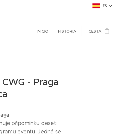
ES
INICIO
HISTORIA
CESTA
s CWG - Praga
ca
raga
huje připomínku deseti
gramu eventu. Jedná se