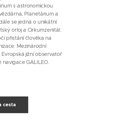
tinum s astronomickou
hvězdárna, Planetárium a
dále se jedná o unikátní
tský orloj a Cirkumzenitál;
í přistání člověka na
nizace: Mezinárodní
 Evropská jižní observatoř
é navigace GALILEO.
a cesta