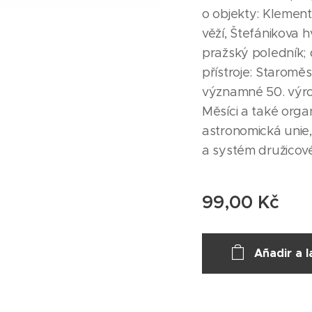
o objekty: Klemen
věží, Štefánikova 
pražský poledník; 
přístroje: Staroměs
významné 50. výroč
Měsíci a také orga
astronomická unie,
a systém družicov
99,00
Kč
Añadir a l