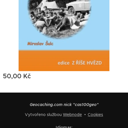
50,00
Kč
Geocaching.com nick "cas100geo"
Vytvořeno službou
Webnode
Cookies
Idiomas