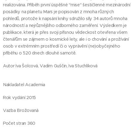
realizována. Příběh první úspěšné "mise" šestičlenné mezinárodní
posádky na planetu Mars je popisován z mnoha různých
pohledů, protože k napsání knihy sdružilo síly 34 autorů mnoha
národností a nejrůznějšího odborného zaměření. Výsledkem je
publikace, která je přes svoji přísnou vědeckost otevřena všem
čtenářům se zájmem o kosmické lety, ale i o chování a prožívání
osob v extrémním prostředí či o vyprávění (ne)obyčejného
příběhu o 520 dnech dlouhé samotě.
Autor Iva Šolcová, Vadim Guščin, Iva Stuchlíková
Nakladatel Academia
Rok vydání 2015
Vazba Brožovaná
Počet stran 360