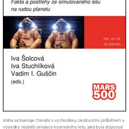
Kniha seznamuje čtenáře s východisky, okolnostmi, průběhem a
výsledky nejdelší simulace kosmického letu, jaká byla doposud