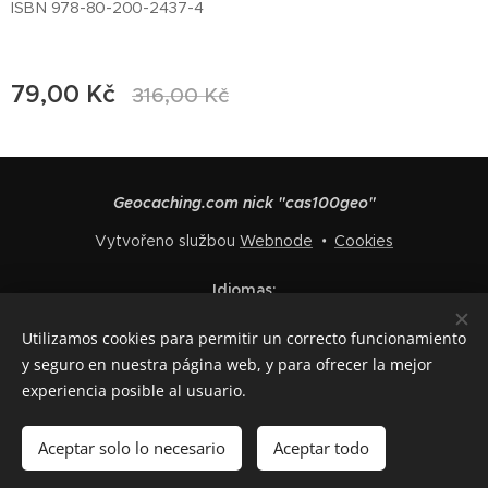
ISBN 978-80-200-2437-4
79,00
Kč
316,00
Kč
Geocaching.com nick "cas100geo"
Vytvořeno službou
Webnode
Cookies
Idiomas
Čeština
English
Polski
Deutsch
Français
Español
Utilizamos cookies para permitir un correcto funcionamiento
Italiano
y seguro en nuestra página web, y para ofrecer la mejor
experiencia posible al usuario.
Añadir a la cesta
Aceptar solo lo necesario
Aceptar todo