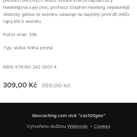
předních světových vědců. Knížka, kterou napsali Lucy
Hawkingová a její otec, profesor Stephen Hawking, nejslavnější
vědecký génius ve vesmíru, navazuje na úspěšný první díl Jirkův
tajný klíč k vesmíru.
Počet stran: 336
Typ, vazba: Kniha, pevná
ISBN: 978-80-242-5001-4
309,00
Kč
359,00
Kč
Geocaching.com nick "cas100geo"
Vytvořeno službou
Webnode
Cookies