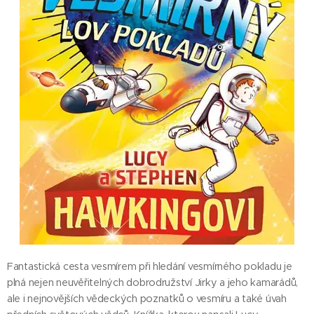
Fantastická cesta vesmírem při hledání vesmírného pokladu je
plná nejen neuvěřitelných dobrodružství Jirky a jeho kamarádů,
ale i nejnovějších vědeckých poznatků o vesmíru a také úvah