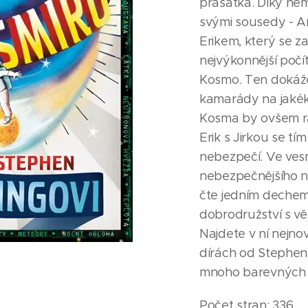
prasátka. Díky něm
svými sousedy - An
Erikem, který se z
nejvýkonnější počí
Kosmo. Ten dokáže 
kamarády na jakéko
Kosma by ovšem rád
Erik s Jirkou se t
nebezpečí. Ve vesm
nebezpečnějšího ne
čte jedním dechem
dobrodružství s vě
Najdete v ní nejno
dírách od Stephen
mnoho barevných f
Počet stran: 336