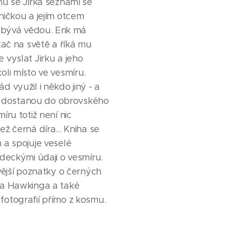
u se Jirka seznámí se
ičkou a jejím otcem
abývá vědou. Erik má
tač na světě a říká mu
vyslat Jirku a jeho
li místo ve vesmíru.
 využil i někdo jiný - a
ím dostanou do obrovského
íru totiž není nic
ž černá díra... Kniha se
 a spojuje veselé
deckými údaji o vesmíru.
vější poznatky o černých
a Hawkinga a také
otografií přímo z kosmu.