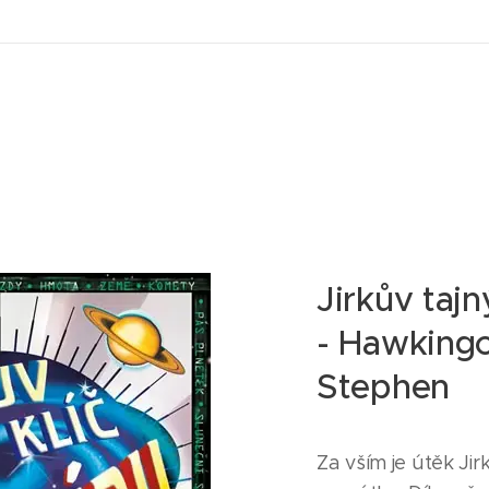
Jirkův tajn
- Hawkingo
Stephen
Za vším je útěk J