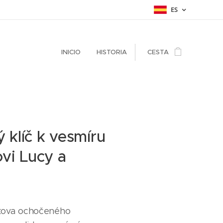
ES
INICIO
HISTORIA
CESTA
ý klíč k vesmíru
vi Lucy a
irkova ochočeného