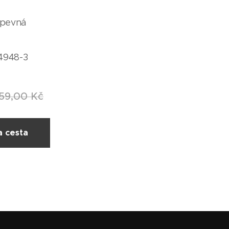
 pevná
4948-3
59,00
Kč
a cesta