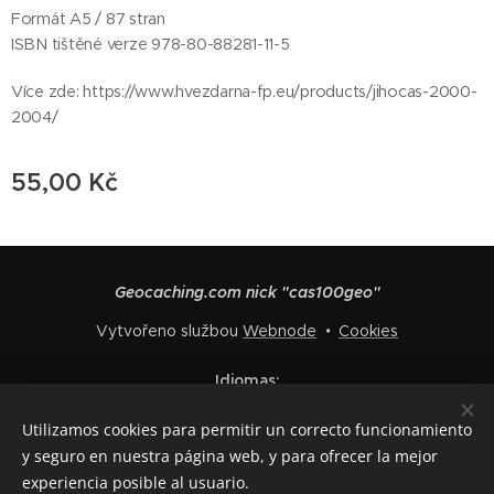
Formát A5 / 87 stran
ISBN tištěné verze 978-80-88281-11-5
Více zde: https://www.hvezdarna-fp.eu/products/jihocas-2000-
2004/
55,00
Kč
Geocaching.com nick "cas100geo"
Vytvořeno službou
Webnode
Cookies
Idiomas
Čeština
English
Polski
Deutsch
Français
Español
Utilizamos cookies para permitir un correcto funcionamiento
Italiano
y seguro en nuestra página web, y para ofrecer la mejor
experiencia posible al usuario.