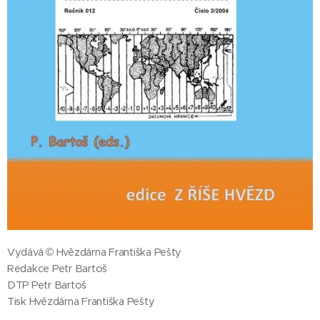
Vydává © Hvězdárna Františka Pešty
Redakce Petr Bartoš
DTP Petr Bartoš
Tisk Hvězdárna Františka Pešty