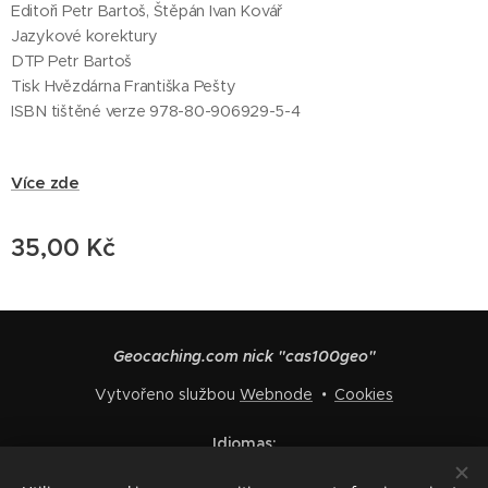
Editoři Petr Bartoš, Štěpán Ivan Kovář
Jazykové korektury
DTP Petr Bartoš
Tisk Hvězdárna Františka Pešty
ISBN tištěné verze 978-80-906929-5-4
Více zde
35,00
Kč
Geocaching.com nick "cas100geo"
Vytvořeno službou
Webnode
Cookies
Idiomas
Čeština
English
Polski
Deutsch
Français
Español