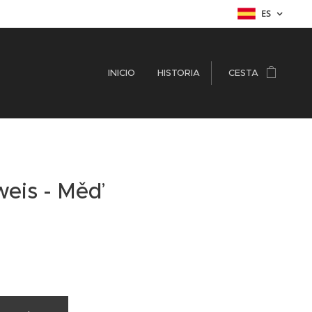
ES
INICIO
HISTORIA
CESTA
weis - Měď